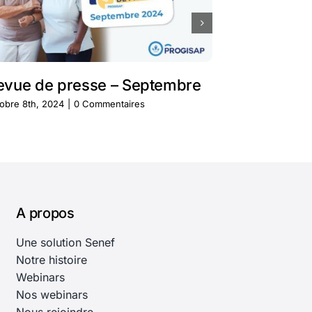
evue de presse – Septembre
Revue de 
obre 8th, 2024
|
0 Commentaires
août 30th, 2024
A propos
Une solution Senef
Notre histoire
Webinars
Nos webinars