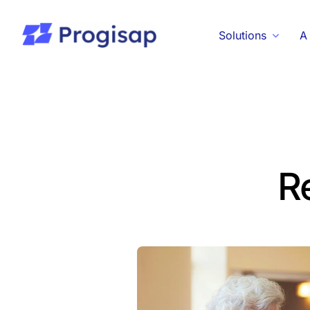
Passer
au
Solutions
A
contenu
R