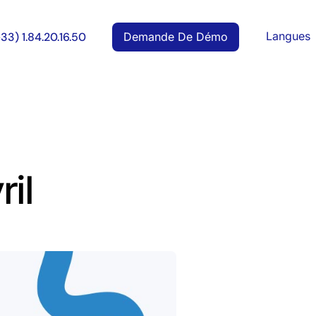
Langues
Demande De Démo
+33) 1.84.20.16.50
il