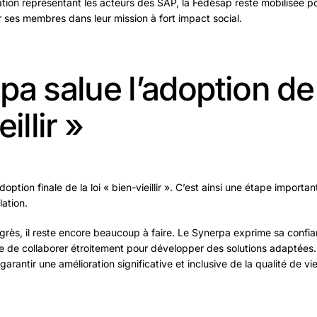
tion représentant les acteurs des SAP, la Fédésap reste mobilisée p
r ses membres dans leur mission à fort impact social.
a salue l’adoption de l
illir »
doption finale de la loi « bien-vieillir ». C’est ainsi une étape import
lation.
rès, il reste encore beaucoup à faire. Le Synerpa exprime sa confia
 de collaborer étroitement pour développer des solutions adaptées. 
 garantir une amélioration significative et inclusive de la qualité de 