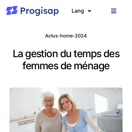
Passer
au
Lang
Toggle
contenu
Navigat
Solutions
Langues
Actus-home-2024
A propos
La gestion du temps des
Clients
femmes de ménage
Ressources