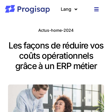
Passer
au
Lang
Toggle
contenu
Navigat
Solutions
Langues
Actus-home-2024
A propos
Les façons de réduire vos
Clients
coûts opérationnels
grâce à un ERP métier
Ressources