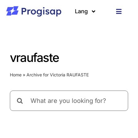
Skip
to
Lang
Toggle
content
Navigat
Solutions
Languages
About us
vraufaste
Customers
Home
»
Archive for Victoria RAUFASTE
Resources
Search
for: