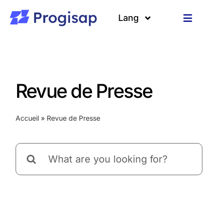
Passer
au
Lang
Toggle
contenu
Navigat
Solutions
Langues
A propos
Revue de Presse
Clients
Accueil
»
Revue de Presse
Ressources
Rechercher: