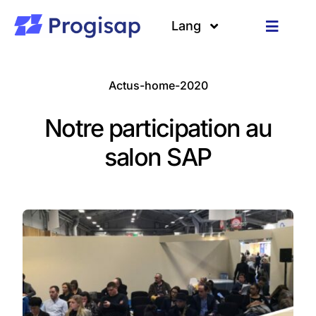
Passer
au
Lang
Toggle
contenu
Navigat
Solutions
Langues
Actus-home-2020
A propos
Notre participation au
Clients
salon SAP
Ressources