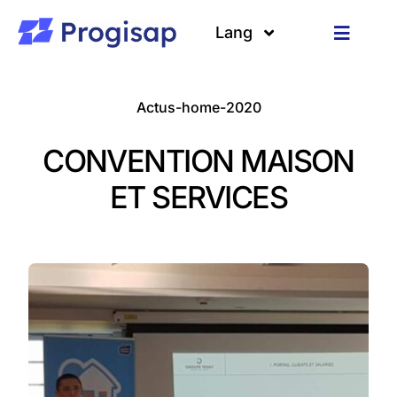
Passer
au
Lang
Toggle
contenu
Navigat
Solutions
Langues
Actus-home-2020
A propos
CONVENTION MAISON
Clients
ET SERVICES
Ressources