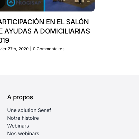
ARTICIPACIÓN EN EL SALÓN
Nuestra p
E AYUDAS A DOMICILIARIAS
feria SAP
019
janvier 27th, 20
vier 27th, 2020
|
0 Commentaires
A propos
Une solution Senef
Notre histoire
Webinars
Nos webinars