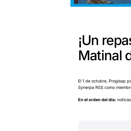
¡Un repa
Matinal 
El 1 de octubre, Progisap p
Synerpa RSS como miembro 
En el orden del día:
noticia