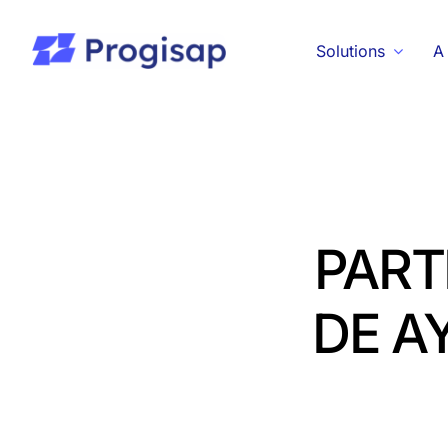
Passer
au
Solutions
A
contenu
PART
DE A