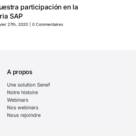
uestra participación en la
PARTICIP
eria SAP
MAÑANA 
vier 27th, 2020
|
0 Commentaires
janvier 27th, 20
A propos
Une solution Senef
Notre histoire
Webinars
Nos webinars
Nous rejoindre