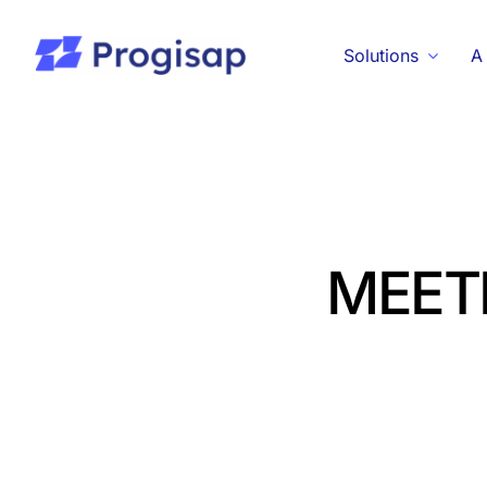
Passer
au
Solutions
A
contenu
MEETI