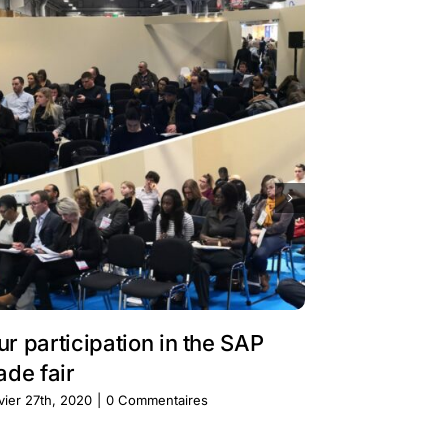
ur participation in the SAP
PARTICIP
ade fair
BUSINES
vier 27th, 2020
|
0 Commentaires
janvier 27th, 20