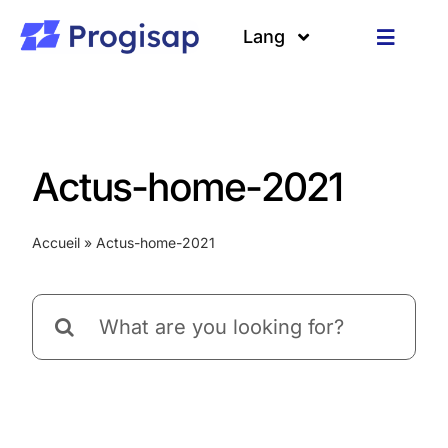
Passer
au
Lang
Toggle
contenu
Navigat
Solutions
Langues
A propos
Actus-home-2021
Clients
Accueil
»
Actus-home-2021
Ressources
Rechercher: