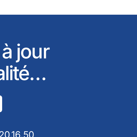
 à jour
alité…
20.16.50