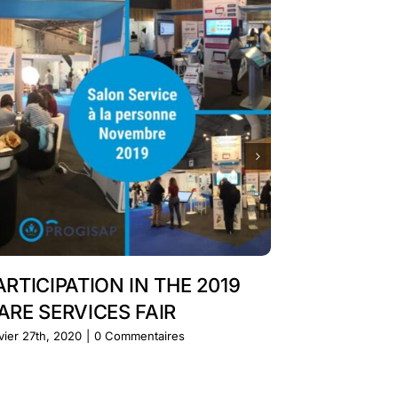
ARTICIPATION IN THE 2019
Our partic
ARE SERVICES FAIR
trade fair
vier 27th, 2020
|
0 Commentaires
janvier 27th, 20