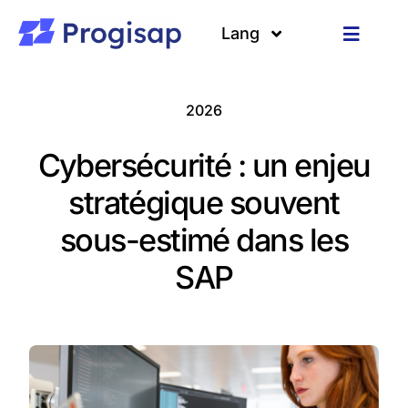
Passer
au
Lang
Toggle
contenu
Navigat
Solutions
Langues
2026
A propos
Cybersécurité : un enjeu
Clients
stratégique souvent
sous-estimé dans les
Ressources
SAP