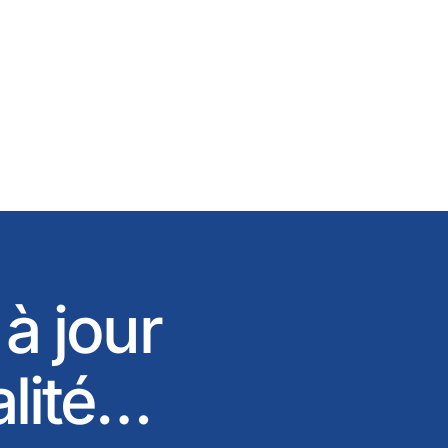
 à jour
alité…