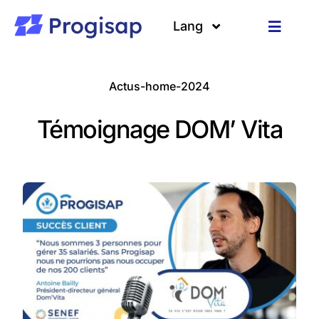
Passer
au
Lang
Toggle
contenu
Navigat
Solutions
Langues
Actus-home-2024
A propos
Témoignage DOM’ Vita
Clients
Ressources