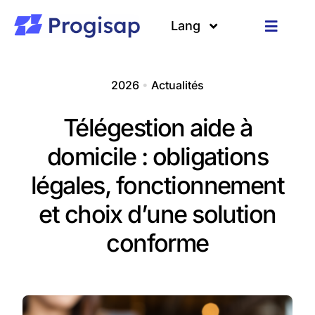
Passer
au
Lang
Toggle
contenu
Navigat
Solutions
Langues
2026
•
Actualités
A propos
Télégestion aide à
Clients
domicile : obligations
légales, fonctionnement
Ressources
et choix d’une solution
conforme