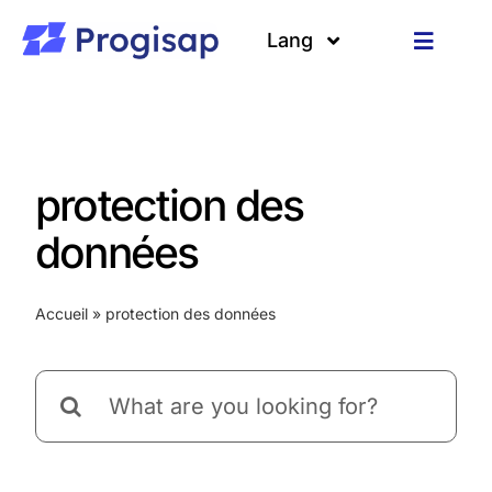
Passer
au
Lang
Toggle
contenu
Navigat
Solutions
Langues
A propos
protection des
Clients
données
Ressources
Accueil
»
protection des données
Rechercher: