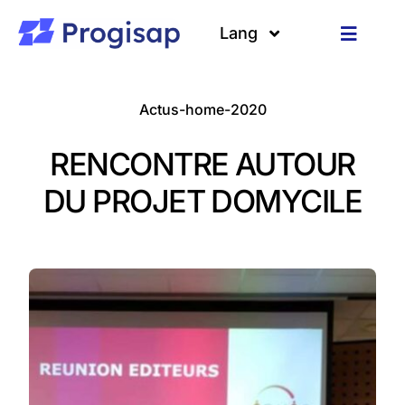
Passer
au
Lang
Toggle
contenu
Navigat
Solutions
Langues
Actus-home-2020
A propos
RENCONTRE AUTOUR
Clients
DU PROJET DOMYCILE
Ressources