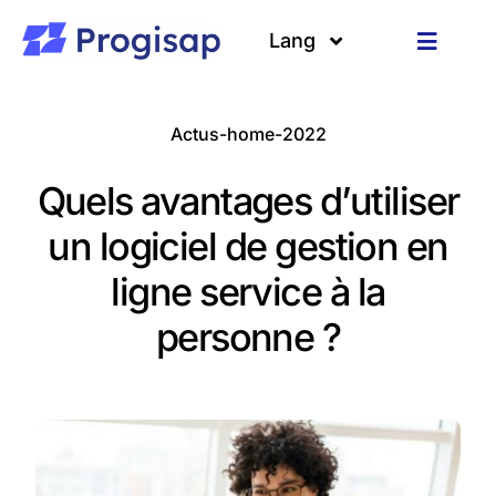
Passer
au
Lang
Toggle
contenu
Navigat
Solutions
Langues
Actus-home-2022
A propos
Quels avantages d’utiliser
Clients
un logiciel de gestion en
ligne service à la
Ressources
personne ?