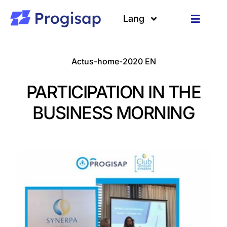
Passer
au
Lang
Toggle
contenu
Navigat
Solutions
Langues
Actus-home-2020 EN
A propos
PARTICIPATION IN THE
Clients
BUSINESS MORNING
Ressources