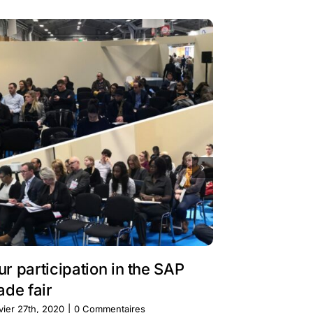
ur participation in the SAP
PARTICIP
ade fair
BUSINES
vier 27th, 2020
|
0 Commentaires
janvier 27th, 20