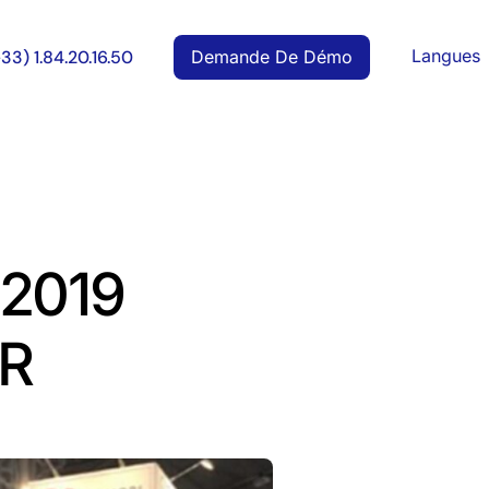
Langues
Demande De Démo
+33) 1.84.20.16.50
 2019
IR