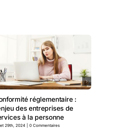
onformité réglementaire :
Les façon
’enjeu des entreprises de
coûts opé
ervices à la personne
ERP métie
llet 29th, 2024
|
0 Commentaires
juillet 29th, 202