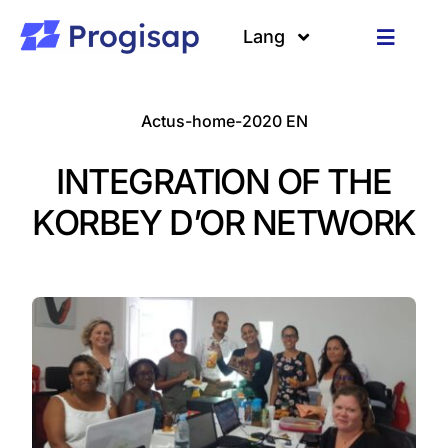
Passer
au
Lang
Toggle
contenu
Navigat
Solutions
Langues
Actus-home-2020 EN
A propos
INTEGRATION OF THE
Clients
KORBEY D’OR NETWORK
Ressources