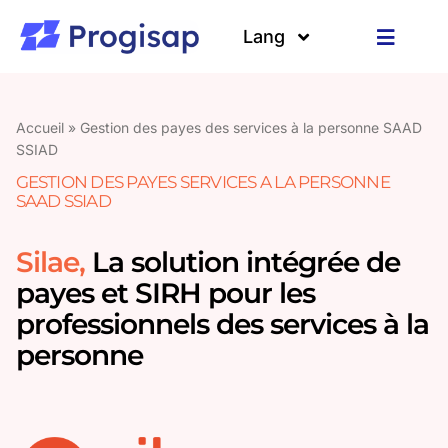
Passer
au
Lang
Toggle
contenu
Navigat
Solutions
Langues
Accueil
»
Gestion des payes des services à la personne SAAD
A propos
SSIAD
GESTION DES PAYES SERVICES A LA PERSONNE
SAAD SSIAD
Clients
Silae,
La solution intégrée de
Ressources
payes et SIRH pour les
professionnels des services à la
personne