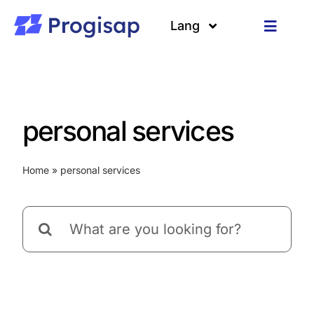
Skip
to
Lang
Toggle
content
Navigat
Solutions
Languages
About us
personal services
Customers
Home
»
personal services
Resources
Search
for: