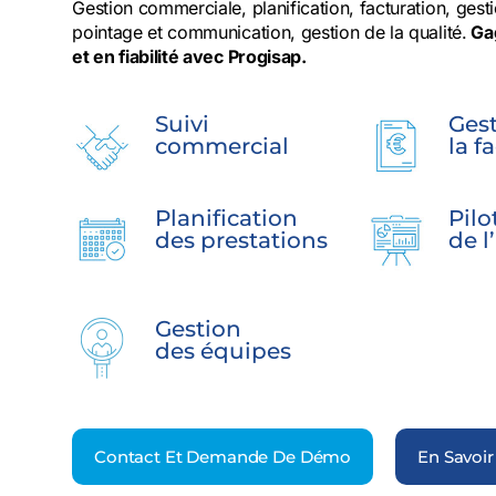
Gestion commerciale, planification, facturation, gest
pointage et communication, gestion de la qualité.
Gag
et en fiabilité avec Progisap.
Suivi
Ges
commercial
la f
Planification
Pilo
des prestations
de l
Gestion
des équipes
Contact Et Demande De Démo
En Savoir