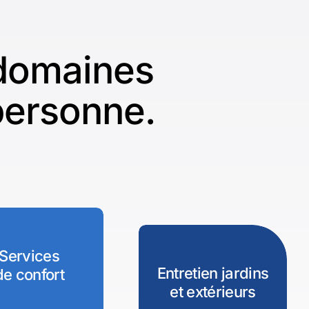
 domaines
 personne.
Services
Entretien jardins
de confort
et extérieurs