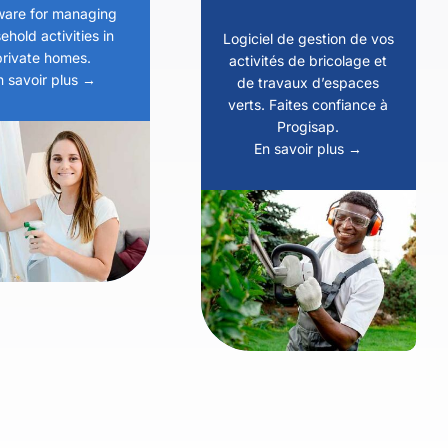
ware for managing
ehold activities in
Logiciel de gestion de vos
private homes.
activités de bricolage et
n savoir plus →
de travaux d’espaces
verts. Faites confiance à
Progisap.
En savoir plus →