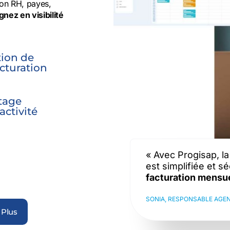
ion RH, payes,
nez en visibilité
tion de
acturation
tage
’activité
« Avec Progisap, la
est simplifiée et s
facturation mensue
SONIA, RESPONSABLE AGE
 Plus