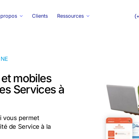
 propos
Clients
Ressources
(
NNE
 et mobiles
des Services à
ui vous permet
ité de Service à la