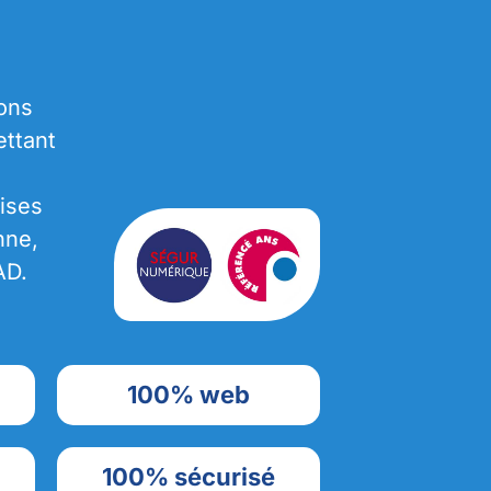
ions
ttant
ises
nne,
AD.
100% web
100% sécurisé