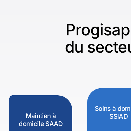
Progisap
du secteu
Soins à domi
Maintien à
SSIAD
domicile SAAD