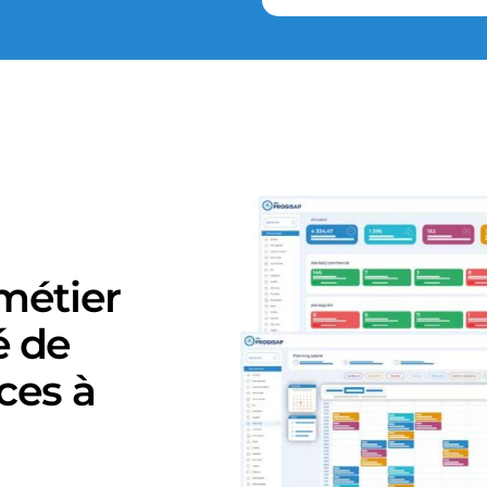
 métier
é de
ices à