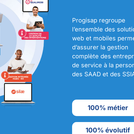
Progisap regroupe
l’ensemble des solut
web et mobiles perme
d’assurer la gestion
complète des entrepr
de service à la perso
des SAAD et des SSI
100% métier
100% évolutif