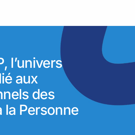
 l’univers
dié aux
nnels des
à la Personne