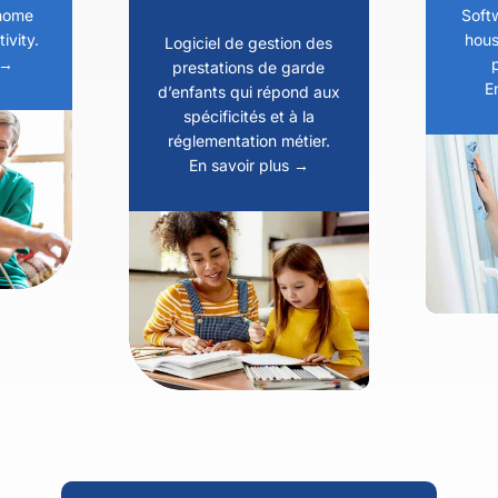
home
Soft
ivity.
hous
Logiciel de gestion des
 →
prestations de garde
E
d’enfants qui répond aux
spécificités et à la
réglementation métier.
En savoir plus →