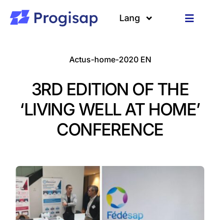
Passer
au
Lang
Toggle
contenu
Navigat
Solutions
Langues
Actus-home-2020 EN
A propos
3RD EDITION OF THE
Clients
‘LIVING WELL AT HOME’
CONFERENCE
Ressources